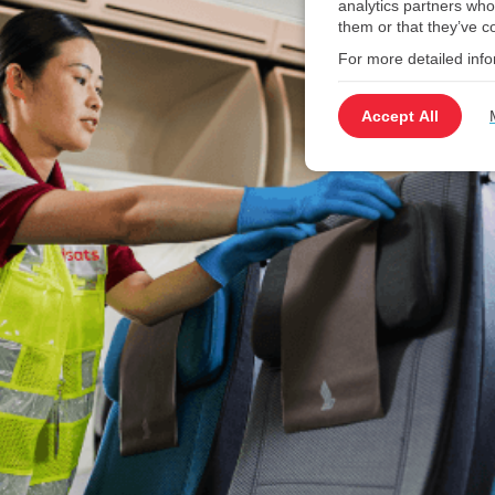
analytics partners who
them or that they’ve co
For more detailed inf
Accept All