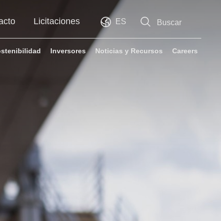
acto
Licitaciones
ES
EN
stenibilidad
Inversores
Noticias y Recursos
Careers
FR
IT