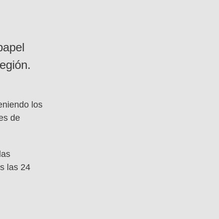
papel
región.
eniendo los
es de
das
s las 24