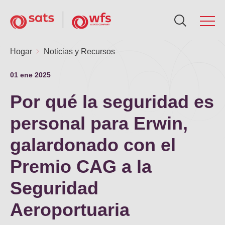
Sobre nosotros
Hogar
Noticias y Recursos
So
Se
So
In
No
Ca
01 ene 2025
Red Global
Por qué la seguridad es
Nue
Sol
Po
Res
Me
Ca
Servicios
personal para Erwin,
Nue
Cal
Not
Ca
Ca
galardonado con el
Sostenibilidad
Pr
AG
Premio CAG a la
Art
Man
Ca
Inversores
Seguridad
Eq
Not
Nu
Aeroportuaria
Noticias y Recursos
Go
Ad