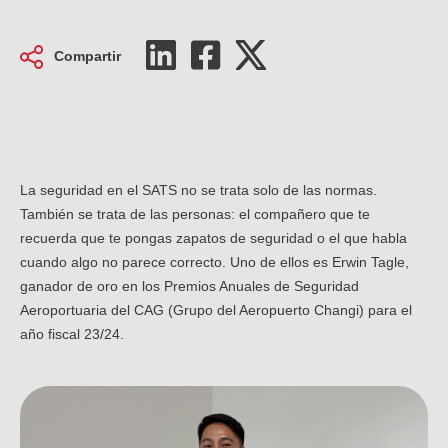
Nue
Careers
Seg
Compartir
Re
Nu
Contacto
Licitaciones
ES
Co
Inf
EN
FR
IT
La seguridad en el SATS no se trata solo de las normas.
También se trata de las personas: el compañero que te
recuerda que te pongas zapatos de seguridad o el que habla
cuando algo no parece correcto. Uno de ellos es Erwin Tagle,
ganador de oro en los Premios Anuales de Seguridad
Aeroportuaria del CAG (Grupo del Aeropuerto Changi) para el
año fiscal 23/24.