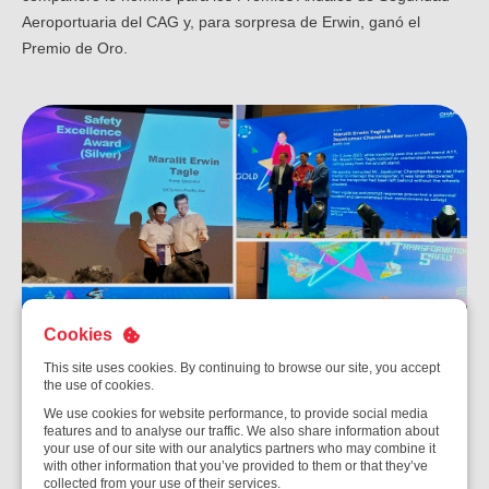
Aeroportuaria del CAG y, para sorpresa de Erwin, ganó el
Premio de Oro.
Cookies
This site uses cookies. By continuing to browse our site, you accept
the use of cookies.
We use cookies for website performance, to provide social media
features and to analyse our traffic. We also share information about
Erwin con el SATS y el equipo de gestión de SATSs APS durante
your use of our site with our analytics partners who may combine it
with other information that you’ve provided to them or that they’ve
los Premios Anuales de Seguridad Aeroportuaria CAG FY23/24
collected from your use of their services.