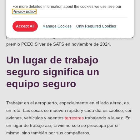
y los Premios PCEO 2024
For more detailed information about the cookies we use, see our
Privacy policy
Humildemente, explica: "Era solo otra parte del trabajo." Pero su
Accept All
Manage Cookies
Only Required Cookies
disposición a asumir la responsabilidad y actuar sin que se lo
pidan es lo que le distingue. Esta mentalidad también le valió un
premio PCEO Silver de SATS en noviembre de 2024.
Un lugar de trabajo
seguro significa un
equipo seguro
Trabajar en el aeropuerto, especialmente en el lado aéreo, es
un reto. Las cosas se mueven rápido y cada día es caótico, con
aviones, vehículos y agentes
terrestres
trabajando a la vez. En
un lugar de trabajo así, Erwin no solo se preocupa por sí
mismo, sino también por sus compañeros.