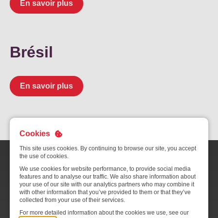
Not
En savoir plus
Carrières
Sûr
Ape
No
Brésil
Contact
Offres
FR
Co
Ren
EN
ES
IT
En savoir plus
Cookies
This site uses cookies. By continuing to browse our site, you accept
the use of cookies.
Contactez-nous
We use cookies for website performance, to provide social media
features and to analyse our traffic. We also share information about
SATS SA
your use of our site with our analytics partners who may combine it
with other information that you’ve provided to them or that they’ve
20, boulevard de l’Aéroport
collected from your use of their services.
Centre de restauration à bord SATS 1
For more detailed information about the cookies we use, see our
Singapour 819659