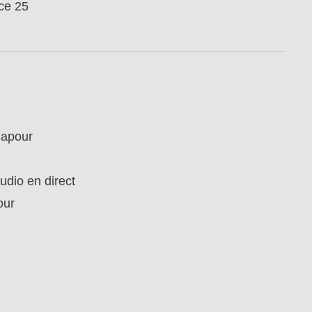
ice 25
gapour
udio en direct
our