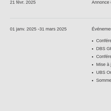
21 févr. 2025
Annonce d
-
01 janv. 2025
31 mars 2025
Événement
Confér
DBS GF
Confér
Mise à 
UBS On
Sommet