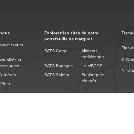
 nous
Explorez les sites de notre
Termes
portefeuille de marques
Investisseurs
Plan d
SATS Cargo
Aliments
traditionnels
ctualités et
© ${an
ressources
SATS Bagages
Le MBCCS
N° d’e
Carrières
SATS Seletar
Boulangerie
Monty’s
Offres