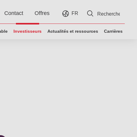
Contact
Offres
FR
EN
able
Investisseurs
Actualités et ressources
Carrières
ES
IT