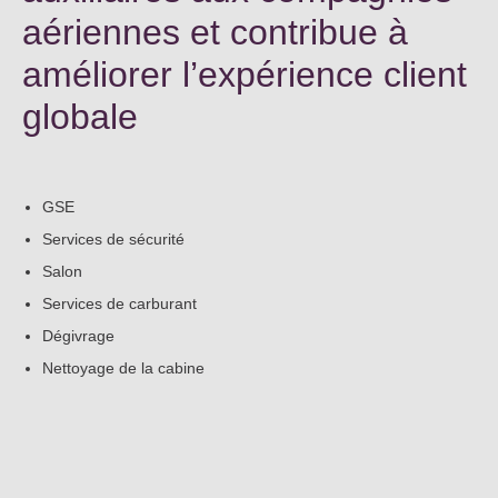
Not
aériennes et contribue à
Carrières
Sûr
améliorer l’expérience client
Ape
No
globale
Contact
Offres
FR
Co
Ren
EN
ES
IT
GSE
Services de sécurité
Salon
Services de carburant
Dégivrage
Nettoyage de la cabine