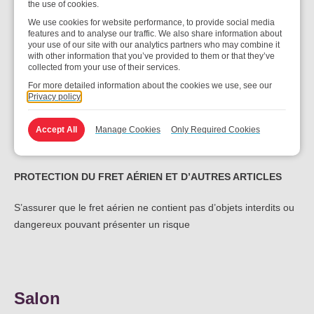
Éviter que des marchandises dangereuses ou interdites ne
the use of cookies.
soient introduites à bord d’un aéronef et qu’elles puissent être
We use cookies for website performance, to provide social media
utilisées pour commettre un acte illicite contre l’aviation civile.
features and to analyse our traffic. We also share information about
your use of our site with our analytics partners who may combine it
with other information that you’ve provided to them or that they’ve
INSPECTION D’AÉRONEFS STATIONNÉS
collected from your use of their services.
For more detailed information about the cookies we use, see our
Inspection de personnes, de véhicules et d’équipement utilisés
Privacy policy
pour effectuer des services de soutien en vol. L’objectif de ces
contrôles est de garantir l’intégrité de la sécurité aéroportuaire
Accept All
Manage Cookies
Only Required Cookies
et de restreindre l’accès des personnes non autorisées.
PROTECTION DU FRET AÉRIEN ET D’AUTRES ARTICLES
S’assurer que le fret aérien ne contient pas d’objets interdits ou
dangereux pouvant présenter un risque
Salon