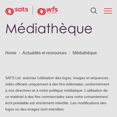
Médiathèque
Qui sommes-nous
Q
Se
Dé
In
Ac
Ca
Réseau mondial
No
Sol
Pol
Rés
Act
Car
Home
Actualités et ressources
Médiathèque
Services
Not
Cal
Fre
Art
Ca
Développement durable
SATS Ltd. autorise l’utilisation des logos, images et séquences
Dis
As
vidéo officiels uniquement à des fins éditoriales, conformément
Fr
Mé
Ca
à nos directives et à notre politique médiatique. L’utilisation de
Investisseurs
ce matériel à des fins commerciales sans notre consentement
Équ
Act
No
Ma
écrit préalable est strictement interdite. Les modifications des
logos ou des images sont interdites.
Actualités et ressources
Go
WF