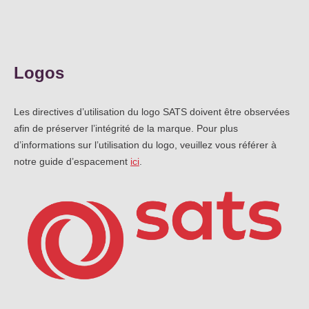
Not
Carrières
Sûr
Ape
No
Logos
Contact
Offres
FR
Co
Ren
EN
ES
IT
Les directives d’utilisation du logo SATS doivent être observées
afin de préserver l’intégrité de la marque. Pour plus
d’informations sur l’utilisation du logo, veuillez vous référer à
notre guide d’espacement
ici
.