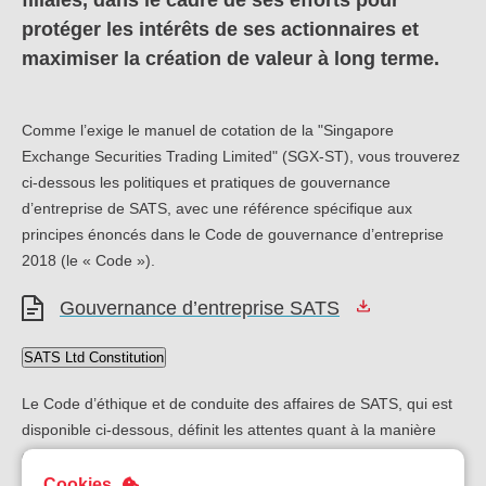
filiales, dans le cadre de ses efforts pour
Not
protéger les intérêts de ses actionnaires et
Carrières
maximiser la création de valeur à long terme.
Sûr
Ape
No
Contact
Offres
FR
Comme l’exige le manuel de cotation de la "Singapore
Co
Ren
EN
ES
IT
Exchange Securities Trading Limited" (SGX-ST), vous trouverez
ci-dessous les politiques et pratiques de gouvernance
d’entreprise de SATS, avec une référence spécifique aux
principes énoncés dans le Code de gouvernance d’entreprise
2018 (le « Code »).
Gouvernance d’entreprise SATS
SATS Ltd Constitution
Le Code d’éthique et de conduite des affaires de SATS, qui est
disponible ci-dessous, définit les attentes quant à la manière
dont nous interagissons avec nos parties prenantes, clients,
partenaires commerciaux, fournisseurs et collègues. Ce Code
Cookies