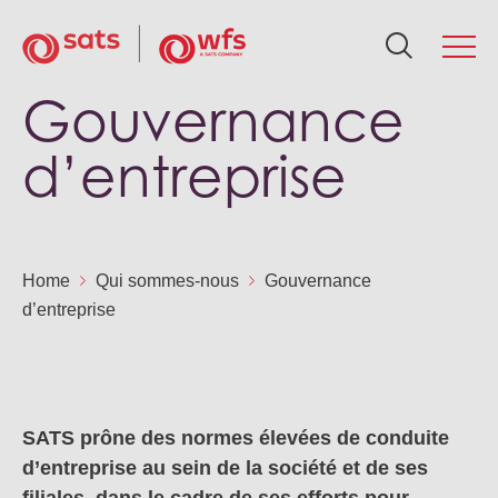
Gouvernance
Qui sommes-nous
Q
Se
Dé
In
Ac
Ca
d’entreprise
Réseau mondial
No
Sol
Pol
Rés
Act
Car
Services
Home
Qui sommes-nous
Gouvernance
Not
Cal
Fre
Art
Ca
d’entreprise
Développement durable
Dis
As
Fr
Mé
Ca
Investisseurs
Équ
Act
No
SATS prône des normes élevées de conduite
Ma
Actualités et ressources
d’entreprise au sein de la société et de ses
Go
WF