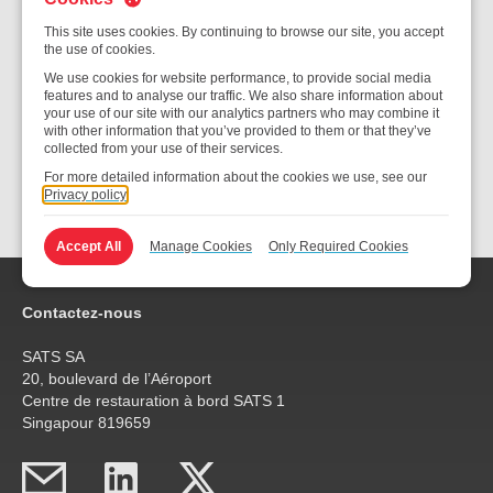
d’éthique s’applique à toutes les filiales de SATS au sein de
This site uses cookies. By continuing to browse our site, you accept
notre réseau.
the use of cookies.
We use cookies for website performance, to provide social media
Code d’éthique et de conduite des affaires
features and to analyse our traffic. We also share information about
your use of our site with our analytics partners who may combine it
de la SATS
with other information that you’ve provided to them or that they’ve
collected from your use of their services.
For more detailed information about the cookies we use, see our
Privacy policy
Accept All
Manage Cookies
Only Required Cookies
Contactez-nous
SATS SA
20, boulevard de l’Aéroport
Centre de restauration à bord SATS 1
Singapour 819659