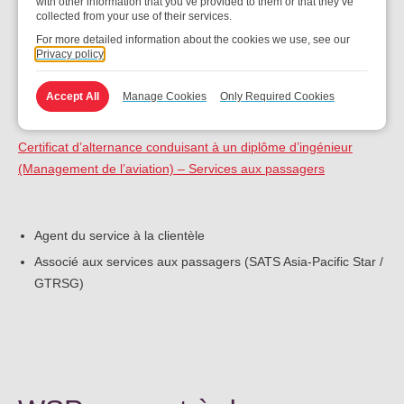
with other information that you’ve provided to them or that they’ve
collected from your use of their services.
For more detailed information about the cookies we use, see our
Privacy policy
2. WSP disponibles à Temasek
Polytechnic
Accept All
Manage Cookies
Only Required Cookies
Certificat d’alternance conduisant à un diplôme d’ingénieur
(Management de l’aviation) – Services aux passagers
Agent du service à la clientèle
Associé aux services aux passagers (SATS Asia-Pacific Star /
GTRSG)