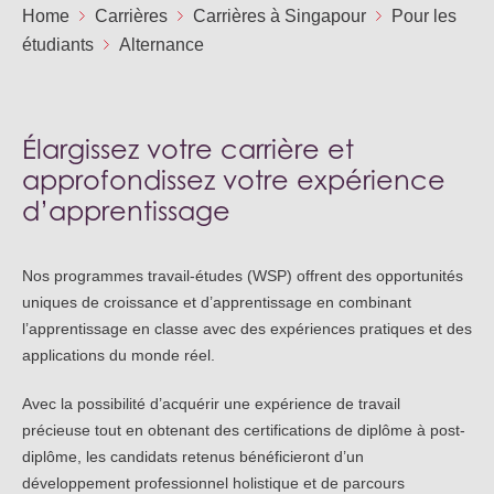
Not
Home
Carrières
Carrières à Singapour
Pour les
Carrières
étudiants
Alternance
Sûr
Ape
No
Contact
Offres
FR
Co
Ren
Élargissez votre carrière et
EN
ES
IT
approfondissez votre expérience
d’apprentissage
Nos programmes travail-études (WSP) offrent des opportunités
uniques de croissance et d’apprentissage en combinant
l’apprentissage en classe avec des expériences pratiques et des
applications du monde réel.
Avec la possibilité d’acquérir une expérience de travail
précieuse tout en obtenant des certifications de diplôme à post-
diplôme, les candidats retenus bénéficieront d’un
développement professionnel holistique et de parcours