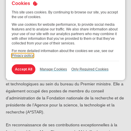
conseil d’administration de la Lee Kong Chian School of
Cookies
Medicine de l’Université technologique de Nanyang et membre
This site uses cookies. By continuing to browse our site, you accept
du conseil d’administration de l’Université technologique de
the use of cookies.
Nanyang. Elle est également praticienne distinguée à la Lee
We use cookies for website performance, to provide social media
Kuan Yew School of Public Policy.
features and to analyse our traffic. We also share information about
your use of our site with our analytics partners who may combine it
with other information that you’ve provided to them or that they’ve
Mme Chan a une carrière distinguée de 36 ans au sein de
collected from your use of their services.
diverses agences gouvernementales. Avant de prendre sa
For more detailed information about the cookies we use, see our
Privacy policy
retraite de la fonction publique de Singapour en octobre 2023,
elle a occupé les postes de secrétaire permanente à la
Accept All
Manage Cookies
Only Required Cookies
recherche et au développement nationaux et de secrétaire
permanente du Bureau des politiques et des plans scientifiques
et technologiques au sein du bureau du Premier ministre. Elle a
également occupé des postes de membre du conseil
d’administration de la Fondation nationale de la recherche et de
présidente de l’Agence pour la science, la technologie et la
recherche (A*STAR).
En reconnaissance de ses contributions exceptionnelles à la