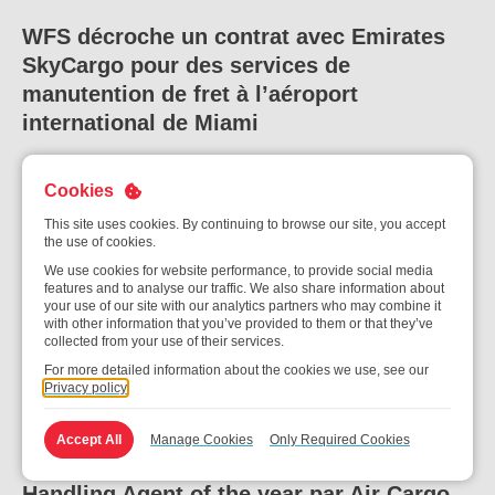
WFS décroche un contrat avec Emirates
SkyCargo pour des services de
manutention de fret à l’aéroport
international de Miami
Cookies
This site uses cookies. By continuing to browse our site, you accept
the use of cookies.
SATS relève l’âge de la retraite et du
We use cookies for website performance, to provide social media
réemploi pour soutenir les seniors, au
features and to analyse our traffic. We also share information about
profit de plus de 700 employés
your use of our site with our analytics partners who may combine it
with other information that you’ve provided to them or that they’ve
collected from your use of their services.
For more detailed information about the cookies we use, see our
Privacy policy
La filiale de SATS, Worldwide Flight
Accept All
Manage Cookies
Only Required Cookies
Services (WFS), nommée Global Air Cargo
Handling Agent of the year par Air Cargo