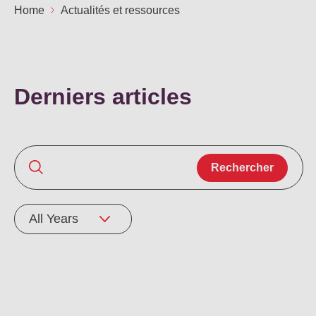
Not
Home
Actualités et ressources
Carrières
Sûr
Ape
No
Contact
Offres
FR
Co
Ren
Derniers articles
EN
ES
IT