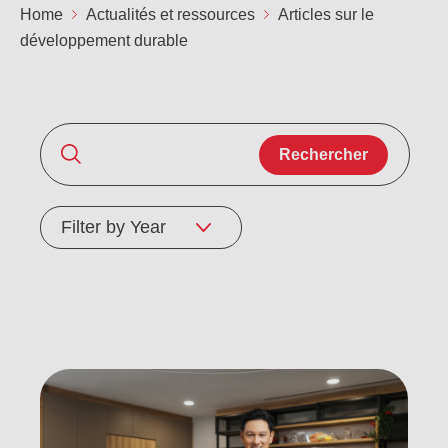
Not
Home
Actualités et ressources
Articles sur le
Carrières
développement durable
Sûr
Ape
No
Contact
Offres
FR
Co
Ren
EN
ES
IT