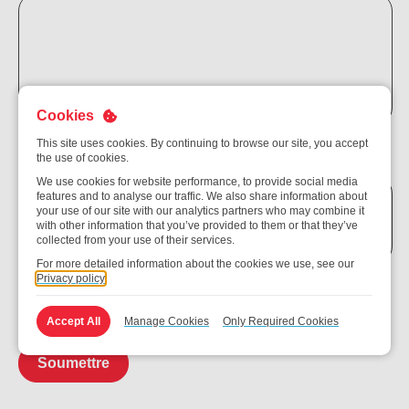
Cookies
This site uses cookies. By continuing to browse our site, you accept
Remarques supplémentaires
the use of cookies.
We use cookies for website performance, to provide social media
features and to analyse our traffic. We also share information about
your use of our site with our analytics partners who may combine it
with other information that you’ve provided to them or that they’ve
collected from your use of their services.
For more detailed information about the cookies we use, see our
Privacy policy
Je consens à la collecte et à l’utilisation de mes données
conformément à la politique de confidentialité.
*
Accept All
Manage Cookies
Only Required Cookies
Soumettre