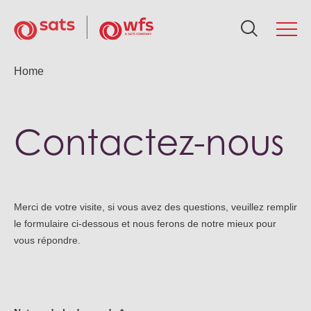
Qui sommes-nous
Home
Q
Se
Dé
In
Ac
Ca
Réseau mondial
Contactez-nous
No
Sol
Pol
Rés
Act
Car
Services
Not
Cal
Fre
Art
Ca
Développement durable
Merci de votre visite, si vous avez des questions, veuillez remplir
Dis
As
le formulaire ci-dessous et nous ferons de notre mieux pour
Fr
Mé
Ca
vous répondre.
Investisseurs
Équ
Act
No
Ma
Actualités et ressources
Go
WF