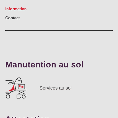
Not
Information
Carrières
Sûr
Ape
No
Contact
Contact
Offres
FR
Co
Ren
EN
ES
IT
Manutention au sol
Services au sol