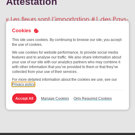
Attestation
« Les fleurs sont l’importation #1 des Pays-
Bas, et notre équipe hautement qualifiée
Cookies
comprend l’importance d’une gestion
This site uses cookies. By continuing to browse our site, you accept
optimale de la température pour
the use of cookies.
conserver la fraîcheur de ces produits
We use cookies for website performance, to provide social media
délicats. »
features and to analyse our traffic. We also share information about
your use of our site with our analytics partners who may combine it
with other information that you’ve provided to them or that they’ve
collected from your use of their services.
Stephane Scholving
For more detailed information about the cookies we use, see our
Directeur Général - Pays-Bas
Privacy policy
Accept All
Manage Cookies
Only Required Cookies